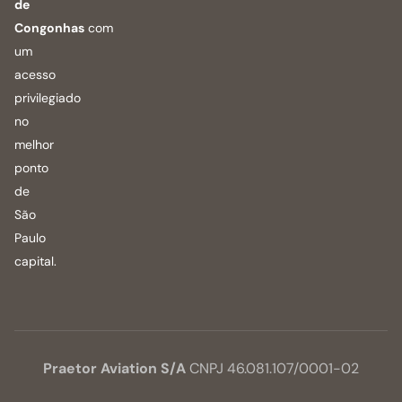
de
Congonhas
com
um
acesso
privilegiado
no
melhor
ponto
de
São
Paulo
capital.
Praetor Aviation S/A
CNPJ 46.081.107/0001-02