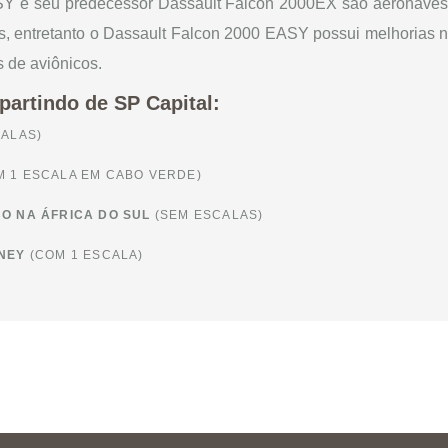
Y e seu predecessor Dassault Falcon 2000EX são aeronaves
as, entretanto o Dassault Falcon 2000 EASY possui melhorias n
 de aviônicos.
partindo de SP Capital:
ALAS)
 1 ESCALA EM CABO VERDE)
BO NA ÁFRICA DO SUL
(SEM ESCALAS)
DNEY
(COM 1 ESCALA)