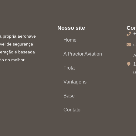
Nosso site
Con
+
a própria aeronave
Home
ível de segurança
c
peração é baseada
A Praetor Aviation
A
do no melhor
1
Frota
0
Vantagens
Base
Contato