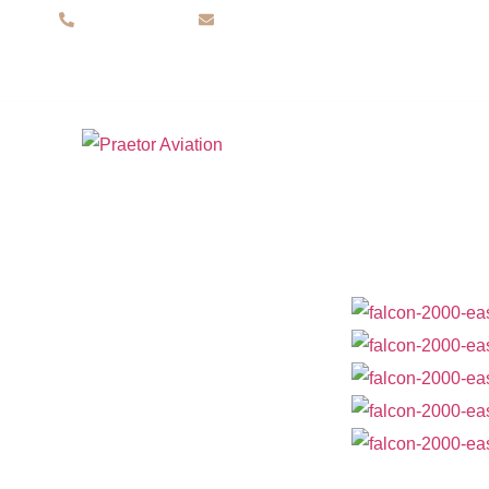
(11) 94580-1991
contato@praetoraviation.com.br